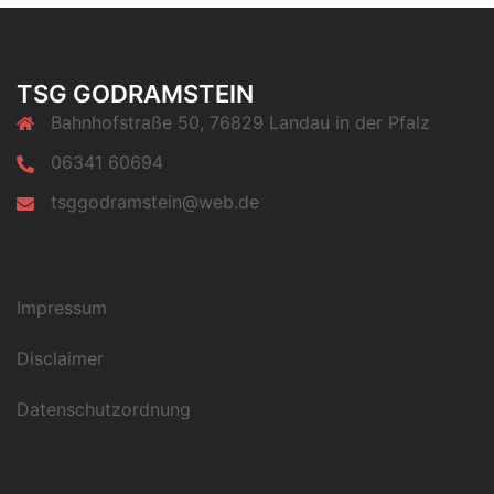
TSG GODRAMSTEIN
Bahnhofstraße 50, 76829 Landau in der Pfalz
06341 60694
tsggodramstein@web.de
Impressum
Disclaimer
Datenschutzordnung